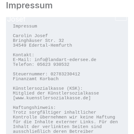
Impressum
Zum
LandArt Edersee - Carolin
Inhalt
Josef
springen
Impressum

Carolin Josef

Bringhäuser Str. 32  

34549 Edertal-Hemfurth  

Kontakt:

E-Mail: info@landart-edersee.de

Telefon: 05623 930532

Steuernummer: 02783230412  

Finanzamt Korbach

Künstlersozialkasse (KSK):

Mitglied der Künstlersozialkasse  

[www.kuenstlersozialkasse.de]  

Haftungshinweis:

Trotz sorgfältiger inhaltlicher 
Kontrolle übernehmen wir keine Haftung 
für die Inhalte externer Links. Für den 
Inhalt der verlinkten Seiten sind 
ausschließlich deren Betreiber 